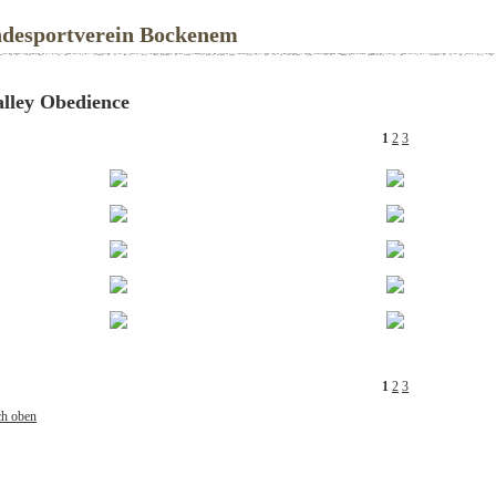
desportverein Bockenem
lley Obedience
1
2
3
1
2
3
h oben