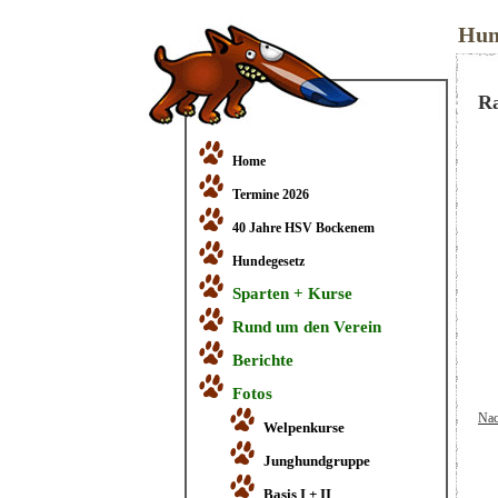
Hun
Ra
Home
Termine 2026
40 Jahre HSV Bockenem
Hundegesetz
Sparten + Kurse
Rund um den Verein
Berichte
Fotos
Nac
Welpenkurse
Junghundgruppe
Basis I + II