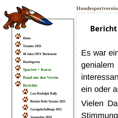
Hundesportverei
Bericht
Home
Termine 2026
E
s war ei
40 Jahre HSV Bockenem
Hundegesetz
geniale
Sparten + Kurse
interessa
Rund um den Verein
Berichte
ein oder 
Lost Rudolph Rally
Vielen Da
Bericht Robi Turnier 2021
Gassigehchallenge 2021
Stimmung 
Strongdog 2019