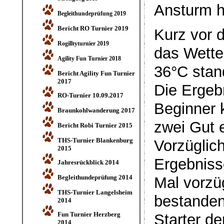
Ansturm h
Begleithundeprüfung 2019
Bericht RO Turnier 2019
Kurz vor 
Rogilltyturnier 2019
das Wette
Agility Fun Turnier 2018
36°C stan
Bericht Agility Fun Turnier
2017
Die Ergeb
RO-Turnier 10.09.2017
Beginner 
Braunkohlwanderung 2017
zwei Gut e
Bericht Robi Turnier 2015
THS-Turnier Blankenburg
Vorzüglich
2015
Ergebniss
Jahresrückblick 2014
Begleithundeprüfung 2014
Mal vorzüg
THS-Turnier Langelsheim
bestanden
2014
Fun Turnier Herzberg
Starter de
2014