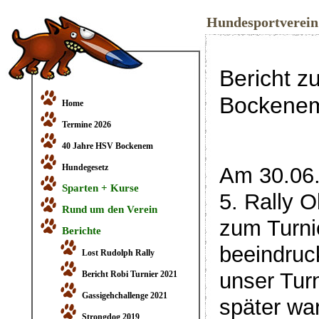
Hundesportverei
Bericht 
Bockene
Home
Termine 2026
40 Jahre HSV Bockenem
Hundegesetz
Am 30.06
Sparten + Kurse
5. Rally O
Rund um den Verein
zum Turni
Berichte
beeindruc
Lost Rudolph Rally
unser Tur
Bericht Robi Turnier 2021
Gassigehchallenge 2021
später war
Strongdog 2019